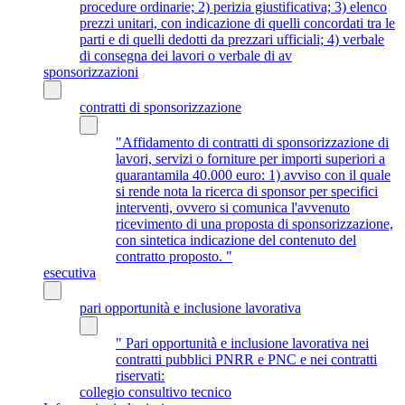
procedure ordinarie; 2) perizia giustificativa; 3) elenco
prezzi unitari, con indicazione di quelli concordati tra le
parti e di quelli dedotti da prezzari ufficiali; 4) verbale
di consegna dei lavori o verbale di av
sponsorizzazioni
contratti di sponsorizzazione
"Affidamento di contratti di sponsorizzazione di
lavori, servizi o forniture per importi superiori a
quarantamila 40.000 euro: 1) avviso con il quale
si rende nota la ricerca di sponsor per specifici
interventi, ovvero si comunica l'avvenuto
ricevimento di una proposta di sponsorizzazione,
con sintetica indicazione del contenuto del
contratto proposto. "
esecutiva
pari opportunità e inclusione lavorativa
" Pari opportunità e inclusione lavorativa nei
contratti pubblici PNRR e PNC e nei contratti
riservati:
collegio consultivo tecnico