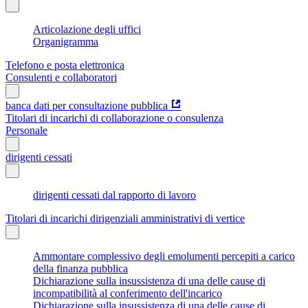
Articolazione degli uffici
Organigramma
Telefono e posta elettronica
Consulenti e collaboratori
banca dati per consultazione pubblica
Titolari di incarichi di collaborazione o consulenza
Personale
dirigenti cessati
dirigenti cessati dal rapporto di lavoro
Titolari di incarichi dirigenziali amministrativi di vertice
Ammontare complessivo degli emolumenti percepiti a carico
della finanza pubblica
Dichiarazione sulla insussistenza di una delle cause di
incompatibilità al conferimento dell'incarico
Dichiarazione sulla insussistenza di una delle cause di