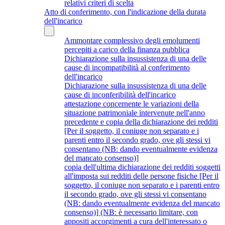
relativi criteri di scelta
Atto di conferimento, con l'indicazione della durata
dell'incarico
Ammontare complessivo degli emolumenti
percepiti a carico della finanza pubblica
Dichiarazione sulla insussistenza di una delle
cause di incompatibilità al conferimento
dell'incarico
Dichiarazione sulla insussistenza di una delle
cause di inconferibilità dell'incarico
attestazione concernente le variazioni della
situazione patrimoniale intervenute nell'anno
precedente e copia della dichiarazione dei redditi
[Per il soggetto, il coniuge non separato e i
parenti entro il secondo grado, ove gli stessi vi
consentano (NB: dando eventualmente evidenza
del mancato consenso)]
copia dell'ultima dichiarazione dei redditi soggetti
all'imposta sui redditi delle persone fisiche [Per il
soggetto, il coniuge non separato e i parenti entro
il secondo grado, ove gli stessi vi consentano
(NB: dando eventualmente evidenza del mancato
consenso)] (NB: è necessario limitare, con
appositi accorgimenti a cura dell'interessato o