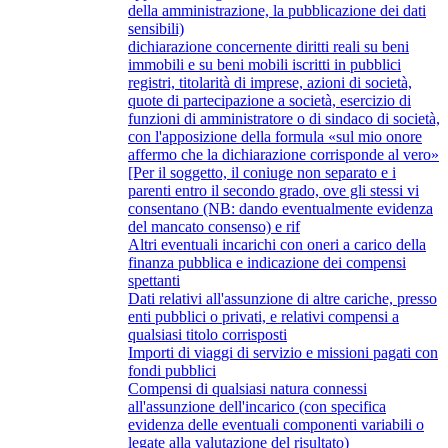
della amministrazione, la pubblicazione dei dati
sensibili)
dichiarazione concernente diritti reali su beni
immobili e su beni mobili iscritti in pubblici
registri, titolarità di imprese, azioni di società,
quote di partecipazione a società, esercizio di
funzioni di amministratore o di sindaco di società,
con l'apposizione della formula «sul mio onore
affermo che la dichiarazione corrisponde al vero»
[Per il soggetto, il coniuge non separato e i
parenti entro il secondo grado, ove gli stessi vi
consentano (NB: dando eventualmente evidenza
del mancato consenso) e rif
Altri eventuali incarichi con oneri a carico della
finanza pubblica e indicazione dei compensi
spettanti
Dati relativi all'assunzione di altre cariche, presso
enti pubblici o privati, e relativi compensi a
qualsiasi titolo corrisposti
Importi di viaggi di servizio e missioni pagati con
fondi pubblici
Compensi di qualsiasi natura connessi
all'assunzione dell'incarico (con specifica
evidenza delle eventuali componenti variabili o
legate alla valutazione del risultato)