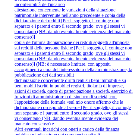
inconferibilità dell'incarico
attestazione concernente le variazioni della situazione
patrimoniale intervenute nell'anno precedente e copia della
dichiarazione dei redditi [Per il soggetto, il coniuge non
separato e i parenti entro il secondo grado, ove gli stessi vi
consentano (NB: dando eventualmente evidenza del mancato
consenso)]
copia dell'ultima dichiarazione dei redditi soggetti all'imposta
sui redditi delle persone fisiche [Per il soggetto, il coniuge non
separato e i parenti entro il secondo grado, ove gli stessi vi
consentano (NB: dando eventualmente evidenza del mancato
consenso)] (NB: è necessario limitare, con appositi
accorgimenti a cura dell'interessato o della amministrazione, la
pubblicazione dei dati sensibili)
dichiarazione concernente diritti reali su beni immobili e su
beni mobili iscritti in pubblici registri, titolarità di imprese,
azioni di società, quote di partecipazione a società, esercizio di
funzioni di amministratore o di sindaco di società, con
l'apposizione della formula «sul mio onore affermo che la
dichiarazione corrisponde al vero» [Per il soggetto, il coniuge
non separato e i parenti entro il secondo grado, ove gli stessi
vi consentano (NB: dando eventualmente evidenza del
mancato consenso) e
Altri eventuali incarichi con oneri a carico della finanza
pubblica e indicazione dei compensi spettanti