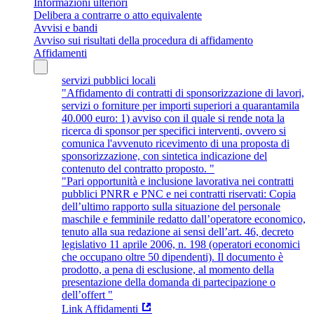
Informazioni ulteriori
Delibera a contrarre o atto equivalente
Avvisi e bandi
Avviso sui risultati della procedura di affidamento
Affidamenti
servizi pubblici locali
"Affidamento di contratti di sponsorizzazione di lavori,
servizi o forniture per importi superiori a quarantamila
40.000 euro: 1) avviso con il quale si rende nota la
ricerca di sponsor per specifici interventi, ovvero si
comunica l'avvenuto ricevimento di una proposta di
sponsorizzazione, con sintetica indicazione del
contenuto del contratto proposto. "
"Pari opportunità e inclusione lavorativa nei contratti
pubblici PNRR e PNC e nei contratti riservati: Copia
dell’ultimo rapporto sulla situazione del personale
maschile e femminile redatto dall’operatore economico,
tenuto alla sua redazione ai sensi dell’art. 46, decreto
legislativo 11 aprile 2006, n. 198 (operatori economici
che occupano oltre 50 dipendenti). Il documento è
prodotto, a pena di esclusione, al momento della
presentazione della domanda di partecipazione o
dell’offert "
Link Affidamenti