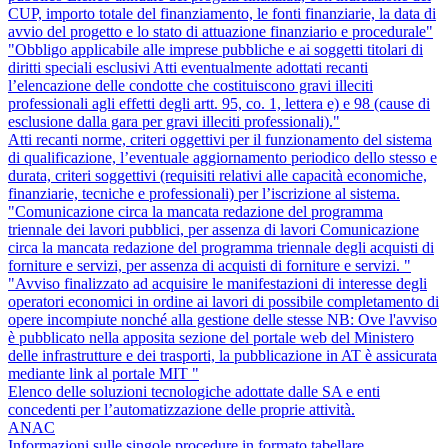
CUP, importo totale del finanziamento, le fonti finanziarie, la data di
avvio del progetto e lo stato di attuazione finanziario e procedurale"
"Obbligo applicabile alle imprese pubbliche e ai soggetti titolari di
diritti speciali esclusivi Atti eventualmente adottati recanti
l’elencazione delle condotte che costituiscono gravi illeciti
professionali agli effetti degli artt. 95, co. 1, lettera e) e 98 (cause di
esclusione dalla gara per gravi illeciti professionali)."
Atti recanti norme, criteri oggettivi per il funzionamento del sistema
di qualificazione, l’eventuale aggiornamento periodico dello stesso e
durata, criteri soggettivi (requisiti relativi alle capacità economiche,
finanziarie, tecniche e professionali) per l’iscrizione al sistema.
"Comunicazione circa la mancata redazione del programma
triennale dei lavori pubblici, per assenza di lavori Comunicazione
circa la mancata redazione del programma triennale degli acquisti di
forniture e servizi, per assenza di acquisti di forniture e servizi. "
"Avviso finalizzato ad acquisire le manifestazioni di interesse degli
operatori economici in ordine ai lavori di possibile completamento di
opere incompiute nonché alla gestione delle stesse NB: Ove l'avviso
è pubblicato nella apposita sezione del portale web del Ministero
delle infrastrutture e dei trasporti, la pubblicazione in AT è assicurata
mediante link al portale MIT "
Elenco delle soluzioni tecnologiche adottate dalle SA e enti
concedenti per l’automatizzazione delle proprie attività.
ANAC
Informazioni sulle singole procedure in formato tabellare