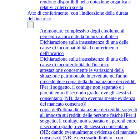
rendono disponibili nella dotazione organica e
relativi criteri di scelta
Atto di conferimento, con l'indicazione della durata
dell'incarico
Ammontare complessivo degli emolumenti
percepiti a carico della finanza pubblica
Dichiarazione sulla insussistenza di una delle
cause di incompatibilità al conferimento
dell'incarico
Dichiarazione sulla insussistenza di una delle
cause di inconferibilità dell'incarico
attestazione concernente le variazioni della
situazione patrimoniale intervenute nell'anno
precedente e copia della dichiarazione dei redditi
[Per il soggetto, il coniuge non separato e i
parenti entro il secondo grado, ove gli stessi vi
consentano (NB: dando eventualmente evidenza
del mancato consenso)]
copia dell'ultima dichiarazione dei redditi soggetti
all'imposta sui redditi delle persone fisiche [Per il
soggetto, il coniuge non separato e i parenti entro
il secondo grado, ove gli stessi vi consentano
(NB: dando eventualmente evidenza del mancato
consenso)] (NB: è necessario limitare, con