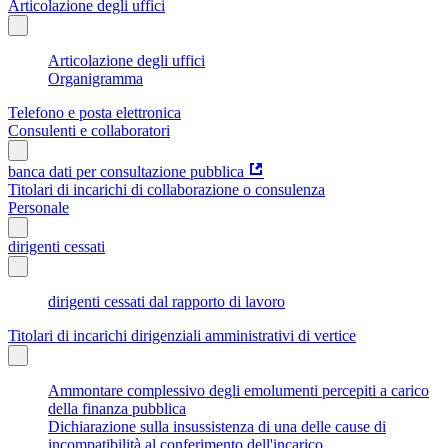
Articolazione degli uffici
Articolazione degli uffici
Organigramma
Telefono e posta elettronica
Consulenti e collaboratori
banca dati per consultazione pubblica
Titolari di incarichi di collaborazione o consulenza
Personale
dirigenti cessati
dirigenti cessati dal rapporto di lavoro
Titolari di incarichi dirigenziali amministrativi di vertice
Ammontare complessivo degli emolumenti percepiti a carico
della finanza pubblica
Dichiarazione sulla insussistenza di una delle cause di
incompatibilità al conferimento dell'incarico