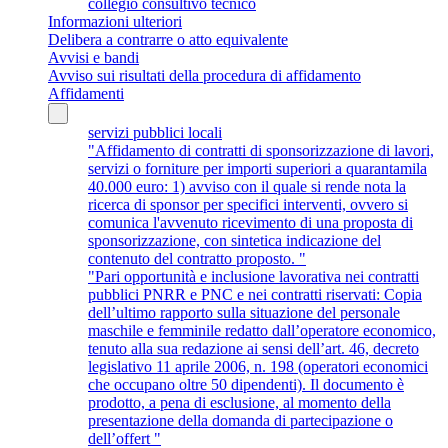
collegio consultivo tecnico
Informazioni ulteriori
Delibera a contrarre o atto equivalente
Avvisi e bandi
Avviso sui risultati della procedura di affidamento
Affidamenti
servizi pubblici locali
"Affidamento di contratti di sponsorizzazione di lavori,
servizi o forniture per importi superiori a quarantamila
40.000 euro: 1) avviso con il quale si rende nota la
ricerca di sponsor per specifici interventi, ovvero si
comunica l'avvenuto ricevimento di una proposta di
sponsorizzazione, con sintetica indicazione del
contenuto del contratto proposto. "
"Pari opportunità e inclusione lavorativa nei contratti
pubblici PNRR e PNC e nei contratti riservati: Copia
dell’ultimo rapporto sulla situazione del personale
maschile e femminile redatto dall’operatore economico,
tenuto alla sua redazione ai sensi dell’art. 46, decreto
legislativo 11 aprile 2006, n. 198 (operatori economici
che occupano oltre 50 dipendenti). Il documento è
prodotto, a pena di esclusione, al momento della
presentazione della domanda di partecipazione o
dell’offert "