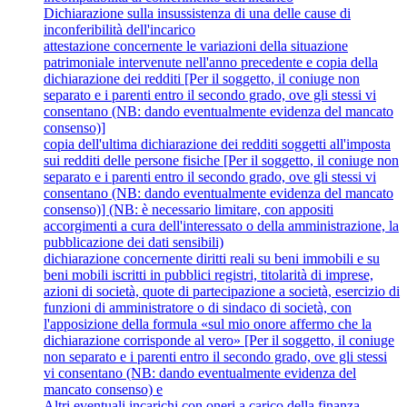
Dichiarazione sulla insussistenza di una delle cause di
inconferibilità dell'incarico
attestazione concernente le variazioni della situazione
patrimoniale intervenute nell'anno precedente e copia della
dichiarazione dei redditi [Per il soggetto, il coniuge non
separato e i parenti entro il secondo grado, ove gli stessi vi
consentano (NB: dando eventualmente evidenza del mancato
consenso)]
copia dell'ultima dichiarazione dei redditi soggetti all'imposta
sui redditi delle persone fisiche [Per il soggetto, il coniuge non
separato e i parenti entro il secondo grado, ove gli stessi vi
consentano (NB: dando eventualmente evidenza del mancato
consenso)] (NB: è necessario limitare, con appositi
accorgimenti a cura dell'interessato o della amministrazione, la
pubblicazione dei dati sensibili)
dichiarazione concernente diritti reali su beni immobili e su
beni mobili iscritti in pubblici registri, titolarità di imprese,
azioni di società, quote di partecipazione a società, esercizio di
funzioni di amministratore o di sindaco di società, con
l'apposizione della formula «sul mio onore affermo che la
dichiarazione corrisponde al vero» [Per il soggetto, il coniuge
non separato e i parenti entro il secondo grado, ove gli stessi
vi consentano (NB: dando eventualmente evidenza del
mancato consenso) e
Altri eventuali incarichi con oneri a carico della finanza