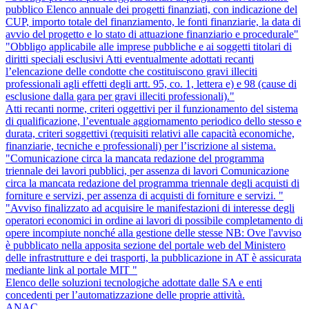
pubblico Elenco annuale dei progetti finanziati, con indicazione del
CUP, importo totale del finanziamento, le fonti finanziarie, la data di
avvio del progetto e lo stato di attuazione finanziario e procedurale"
"Obbligo applicabile alle imprese pubbliche e ai soggetti titolari di
diritti speciali esclusivi Atti eventualmente adottati recanti
l’elencazione delle condotte che costituiscono gravi illeciti
professionali agli effetti degli artt. 95, co. 1, lettera e) e 98 (cause di
esclusione dalla gara per gravi illeciti professionali)."
Atti recanti norme, criteri oggettivi per il funzionamento del sistema
di qualificazione, l’eventuale aggiornamento periodico dello stesso e
durata, criteri soggettivi (requisiti relativi alle capacità economiche,
finanziarie, tecniche e professionali) per l’iscrizione al sistema.
"Comunicazione circa la mancata redazione del programma
triennale dei lavori pubblici, per assenza di lavori Comunicazione
circa la mancata redazione del programma triennale degli acquisti di
forniture e servizi, per assenza di acquisti di forniture e servizi. "
"Avviso finalizzato ad acquisire le manifestazioni di interesse degli
operatori economici in ordine ai lavori di possibile completamento di
opere incompiute nonché alla gestione delle stesse NB: Ove l'avviso
è pubblicato nella apposita sezione del portale web del Ministero
delle infrastrutture e dei trasporti, la pubblicazione in AT è assicurata
mediante link al portale MIT "
Elenco delle soluzioni tecnologiche adottate dalle SA e enti
concedenti per l’automatizzazione delle proprie attività.
ANAC