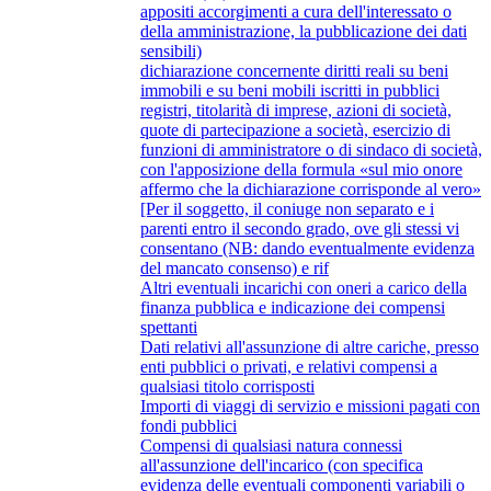
appositi accorgimenti a cura dell'interessato o
della amministrazione, la pubblicazione dei dati
sensibili)
dichiarazione concernente diritti reali su beni
immobili e su beni mobili iscritti in pubblici
registri, titolarità di imprese, azioni di società,
quote di partecipazione a società, esercizio di
funzioni di amministratore o di sindaco di società,
con l'apposizione della formula «sul mio onore
affermo che la dichiarazione corrisponde al vero»
[Per il soggetto, il coniuge non separato e i
parenti entro il secondo grado, ove gli stessi vi
consentano (NB: dando eventualmente evidenza
del mancato consenso) e rif
Altri eventuali incarichi con oneri a carico della
finanza pubblica e indicazione dei compensi
spettanti
Dati relativi all'assunzione di altre cariche, presso
enti pubblici o privati, e relativi compensi a
qualsiasi titolo corrisposti
Importi di viaggi di servizio e missioni pagati con
fondi pubblici
Compensi di qualsiasi natura connessi
all'assunzione dell'incarico (con specifica
evidenza delle eventuali componenti variabili o