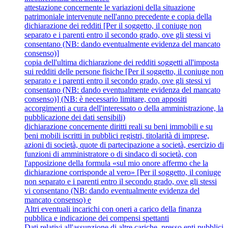
attestazione concernente le variazioni della situazione
patrimoniale intervenute nell'anno precedente e copia della
dichiarazione dei redditi [Per il soggetto, il coniuge non
separato e i parenti entro il secondo grado, ove gli stessi vi
consentano (NB: dando eventualmente evidenza del mancato
consenso)]
copia dell'ultima dichiarazione dei redditi soggetti all'imposta
sui redditi delle persone fisiche [Per il soggetto, il coniuge non
separato e i parenti entro il secondo grado, ove gli stessi vi
consentano (NB: dando eventualmente evidenza del mancato
consenso)] (NB: è necessario limitare, con appositi
accorgimenti a cura dell'interessato o della amministrazione, la
pubblicazione dei dati sensibili)
dichiarazione concernente diritti reali su beni immobili e su
beni mobili iscritti in pubblici registri, titolarità di imprese,
azioni di società, quote di partecipazione a società, esercizio di
funzioni di amministratore o di sindaco di società, con
l'apposizione della formula «sul mio onore affermo che la
dichiarazione corrisponde al vero» [Per il soggetto, il coniuge
non separato e i parenti entro il secondo grado, ove gli stessi
vi consentano (NB: dando eventualmente evidenza del
mancato consenso) e
Altri eventuali incarichi con oneri a carico della finanza
pubblica e indicazione dei compensi spettanti
Dati relativi all'assunzione di altre cariche, presso enti pubblici