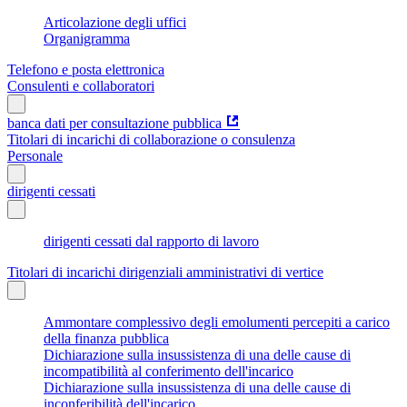
Articolazione degli uffici
Organigramma
Telefono e posta elettronica
Consulenti e collaboratori
banca dati per consultazione pubblica
Titolari di incarichi di collaborazione o consulenza
Personale
dirigenti cessati
dirigenti cessati dal rapporto di lavoro
Titolari di incarichi dirigenziali amministrativi di vertice
Ammontare complessivo degli emolumenti percepiti a carico
della finanza pubblica
Dichiarazione sulla insussistenza di una delle cause di
incompatibilità al conferimento dell'incarico
Dichiarazione sulla insussistenza di una delle cause di
inconferibilità dell'incarico