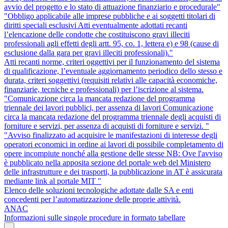
avvio del progetto e lo stato di attuazione finanziario e procedurale"
"Obbligo applicabile alle imprese pubbliche e ai soggetti titolari di
diritti speciali esclusivi Atti eventualmente adottati recanti
l’elencazione delle condotte che costituiscono gravi illeciti
professionali agli effetti degli artt. 95, co. 1, lettera e) e 98 (cause di
esclusione dalla gara per gravi illeciti professionali)."
Atti recanti norme, criteri oggettivi per il funzionamento del sistema
di qualificazione, l’eventuale aggiornamento periodico dello stesso e
durata, criteri soggettivi (requisiti relativi alle capacità economiche,
finanziarie, tecniche e professionali) per l’iscrizione al sistema.
"Comunicazione circa la mancata redazione del programma
triennale dei lavori pubblici, per assenza di lavori Comunicazione
circa la mancata redazione del programma triennale degli acquisti di
forniture e servizi, per assenza di acquisti di forniture e servizi. "
"Avviso finalizzato ad acquisire le manifestazioni di interesse degli
operatori economici in ordine ai lavori di possibile completamento di
opere incompiute nonché alla gestione delle stesse NB: Ove l'avviso
è pubblicato nella apposita sezione del portale web del Ministero
delle infrastrutture e dei trasporti, la pubblicazione in AT è assicurata
mediante link al portale MIT "
Elenco delle soluzioni tecnologiche adottate dalle SA e enti
concedenti per l’automatizzazione delle proprie attività.
ANAC
Informazioni sulle singole procedure in formato tabellare