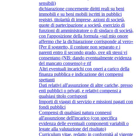
sensibili)
dichiarazione concernente diritti reali su beni
immobili e su beni mobili iscritti in pubblici
registri, titolarità di imprese, azioni di società,
quote di partecipazione a società, esercizio di
funzioni di amministratore o di sindaco di società,
con l'apposizione della formula «sul mio onore
affermo che la dichiarazione corrisponde al vero»
[Per il soggetto, il coniuge non separato e i
parenti entro il secondo grado, ove gli stessi vi
consentano (NB: dando eventualmente evidenza
del mancato consenso) e rif
Altri eventuali incarichi con oneri a carico della
finanza pubblica e indicazione dei compensi
spettanti
Dati relativi all'assunzione di altre cariche, presso
enti pubblici o privati, e relativi compensi a
qualsiasi titolo corrisposti
Importi di viaggi di servizio e missioni pagati con
fondi pubblici
Compensi di qualsiasi natura connessi
all'assunzione dell'incarico (con specifica
evidenza delle eventuali componenti variabili o
legate alla valutazione del risultato)
Curriculum vitae, redatto in conformità al vigente