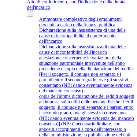
Atto di conferimento, con l'indicazione della durata
dell'incarico
Ammontare complessivo degli emolumenti
percepiti a carico della finanza pubblica
Dichiarazione sulla insussistenza di una delle
cause di incompatibilità al conferimento
dell'incarico
Dichiarazione sulla insussistenza di una delle
cause di inconferibilità dell'incarico
attestazione concernente le variazioni della
situazione patrimoniale intervenute nell'anno
precedente e copia della dichiarazione dei redditi
[Per il soggetto, il coniuge non separato e i
parenti entro il secondo grado, ove gli stessi vi
consentano (NB: dando eventualmente evidenza
del mancato consenso)]
copia dell'ultima dichiarazione dei redditi soggetti
all'imposta sui redditi delle persone fisiche [Per il
soggetto, il coniuge non separato e i parenti entro
il secondo grado, ove gli stessi vi consentano
(NB: dando eventualmente evidenza del mancato
consenso)] (NB: è necessario limitare, con
appositi accorgimenti a cura dell'interessato o
della amministrazione, la pubblicazione dei dati