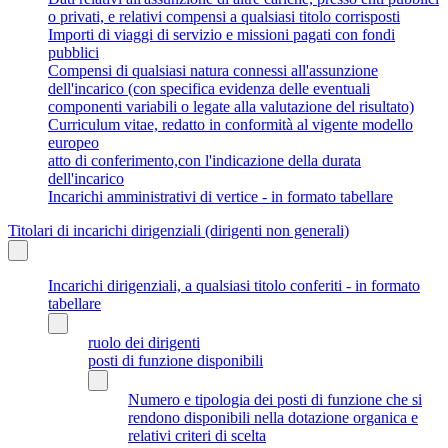
o privati, e relativi compensi a qualsiasi titolo corrisposti
Importi di viaggi di servizio e missioni pagati con fondi
pubblici
Compensi di qualsiasi natura connessi all'assunzione
dell'incarico (con specifica evidenza delle eventuali
componenti variabili o legate alla valutazione del risultato)
Curriculum vitae, redatto in conformità al vigente modello
europeo
atto di conferimento,con l'indicazione della durata
dell'incarico
Incarichi amministrativi di vertice - in formato tabellare
Titolari di incarichi dirigenziali (dirigenti non generali)
Incarichi dirigenziali, a qualsiasi titolo conferiti - in formato
tabellare
ruolo dei dirigenti
posti di funzione disponibili
Numero e tipologia dei posti di funzione che si
rendono disponibili nella dotazione organica e
relativi criteri di scelta