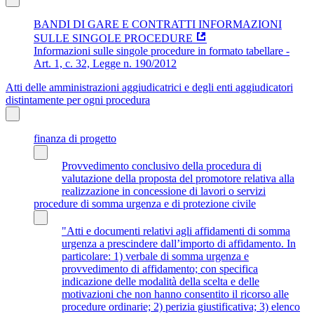
BANDI DI GARE E CONTRATTI INFORMAZIONI
SULLE SINGOLE PROCEDURE
Informazioni sulle singole procedure in formato tabellare -
Art. 1, c. 32, Legge n. 190/2012
Atti delle amministrazioni aggiudicatrici e degli enti aggiudicatori
distintamente per ogni procedura
finanza di progetto
Provvedimento conclusivo della procedura di
valutazione della proposta del promotore relativa alla
realizzazione in concessione di lavori o servizi
procedure di somma urgenza e di protezione civile
"Atti e documenti relativi agli affidamenti di somma
urgenza a prescindere dall’importo di affidamento. In
particolare: 1) verbale di somma urgenza e
provvedimento di affidamento; con specifica
indicazione delle modalità della scelta e delle
motivazioni che non hanno consentito il ricorso alle
procedure ordinarie; 2) perizia giustificativa; 3) elenco