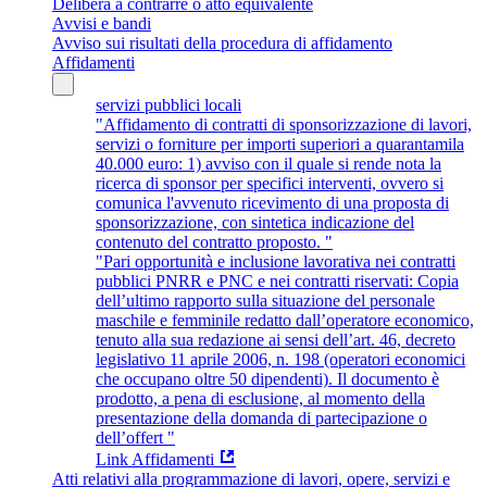
Delibera a contrarre o atto equivalente
Avvisi e bandi
Avviso sui risultati della procedura di affidamento
Affidamenti
servizi pubblici locali
"Affidamento di contratti di sponsorizzazione di lavori,
servizi o forniture per importi superiori a quarantamila
40.000 euro: 1) avviso con il quale si rende nota la
ricerca di sponsor per specifici interventi, ovvero si
comunica l'avvenuto ricevimento di una proposta di
sponsorizzazione, con sintetica indicazione del
contenuto del contratto proposto. "
"Pari opportunità e inclusione lavorativa nei contratti
pubblici PNRR e PNC e nei contratti riservati: Copia
dell’ultimo rapporto sulla situazione del personale
maschile e femminile redatto dall’operatore economico,
tenuto alla sua redazione ai sensi dell’art. 46, decreto
legislativo 11 aprile 2006, n. 198 (operatori economici
che occupano oltre 50 dipendenti). Il documento è
prodotto, a pena di esclusione, al momento della
presentazione della domanda di partecipazione o
dell’offert "
Link Affidamenti
Atti relativi alla programmazione di lavori, opere, servizi e