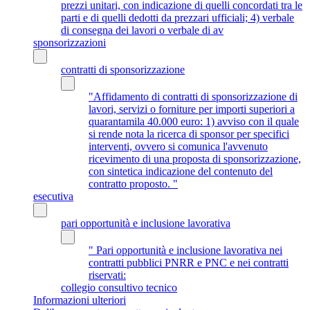
prezzi unitari, con indicazione di quelli concordati tra le
parti e di quelli dedotti da prezzari ufficiali; 4) verbale
di consegna dei lavori o verbale di av
sponsorizzazioni
contratti di sponsorizzazione
"Affidamento di contratti di sponsorizzazione di
lavori, servizi o forniture per importi superiori a
quarantamila 40.000 euro: 1) avviso con il quale
si rende nota la ricerca di sponsor per specifici
interventi, ovvero si comunica l'avvenuto
ricevimento di una proposta di sponsorizzazione,
con sintetica indicazione del contenuto del
contratto proposto. "
esecutiva
pari opportunità e inclusione lavorativa
" Pari opportunità e inclusione lavorativa nei
contratti pubblici PNRR e PNC e nei contratti
riservati:
collegio consultivo tecnico
Informazioni ulteriori