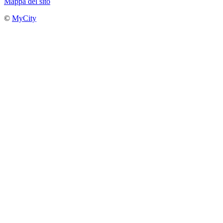
Mappa del sito
©
MyCity