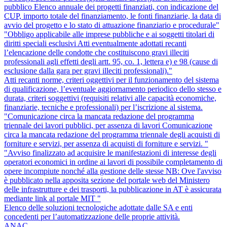
pubblico Elenco annuale dei progetti finanziati, con indicazione del
CUP, importo totale del finanziamento, le fonti finanziarie, la data di
avvio del progetto e lo stato di attuazione finanziario e procedurale"
"Obbligo applicabile alle imprese pubbliche e ai soggetti titolari di
diritti speciali esclusivi Atti eventualmente adottati recanti
l’elencazione delle condotte che costituiscono gravi illeciti
professionali agli effetti degli artt. 95, co. 1, lettera e) e 98 (cause di
esclusione dalla gara per gravi illeciti professionali)."
Atti recanti norme, criteri oggettivi per il funzionamento del sistema
di qualificazione, l’eventuale aggiornamento periodico dello stesso e
durata, criteri soggettivi (requisiti relativi alle capacità economiche,
finanziarie, tecniche e professionali) per l’iscrizione al sistema.
"Comunicazione circa la mancata redazione del programma
triennale dei lavori pubblici, per assenza di lavori Comunicazione
circa la mancata redazione del programma triennale degli acquisti di
forniture e servizi, per assenza di acquisti di forniture e servizi. "
"Avviso finalizzato ad acquisire le manifestazioni di interesse degli
operatori economici in ordine ai lavori di possibile completamento di
opere incompiute nonché alla gestione delle stesse NB: Ove l'avviso
è pubblicato nella apposita sezione del portale web del Ministero
delle infrastrutture e dei trasporti, la pubblicazione in AT è assicurata
mediante link al portale MIT "
Elenco delle soluzioni tecnologiche adottate dalle SA e enti
concedenti per l’automatizzazione delle proprie attività.
ANAC