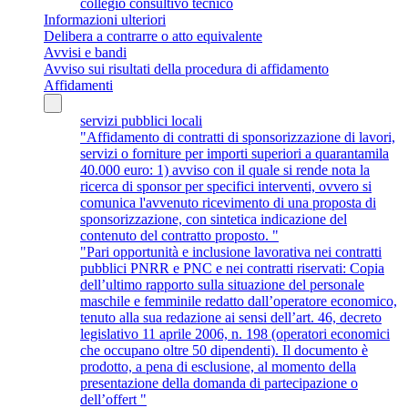
collegio consultivo tecnico
Informazioni ulteriori
Delibera a contrarre o atto equivalente
Avvisi e bandi
Avviso sui risultati della procedura di affidamento
Affidamenti
servizi pubblici locali
"Affidamento di contratti di sponsorizzazione di lavori,
servizi o forniture per importi superiori a quarantamila
40.000 euro: 1) avviso con il quale si rende nota la
ricerca di sponsor per specifici interventi, ovvero si
comunica l'avvenuto ricevimento di una proposta di
sponsorizzazione, con sintetica indicazione del
contenuto del contratto proposto. "
"Pari opportunità e inclusione lavorativa nei contratti
pubblici PNRR e PNC e nei contratti riservati: Copia
dell’ultimo rapporto sulla situazione del personale
maschile e femminile redatto dall’operatore economico,
tenuto alla sua redazione ai sensi dell’art. 46, decreto
legislativo 11 aprile 2006, n. 198 (operatori economici
che occupano oltre 50 dipendenti). Il documento è
prodotto, a pena di esclusione, al momento della
presentazione della domanda di partecipazione o
dell’offert "