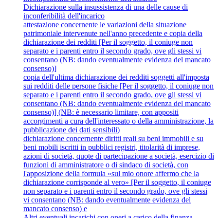
Dichiarazione sulla insussistenza di una delle cause di
inconferibilità dell'incarico
attestazione concernente le variazioni della situazione
patrimoniale intervenute nell'anno precedente e copia della
dichiarazione dei redditi [Per il soggetto, il coniuge non
separato e i parenti entro il secondo grado, ove gli stessi vi
consentano (NB: dando eventualmente evidenza del mancato
consenso)]
copia dell'ultima dichiarazione dei redditi soggetti all'imposta
sui redditi delle persone fisiche [Per il soggetto, il coniuge non
separato e i parenti entro il secondo grado, ove gli stessi vi
consentano (NB: dando eventualmente evidenza del mancato
consenso)] (NB: è necessario limitare, con appositi
accorgimenti a cura dell'interessato o della amministrazione, la
pubblicazione dei dati sensibili)
dichiarazione concernente diritti reali su beni immobili e su
beni mobili iscritti in pubblici registri, titolarità di imprese,
azioni di società, quote di partecipazione a società, esercizio di
funzioni di amministratore o di sindaco di società, con
l'apposizione della formula «sul mio onore affermo che la
dichiarazione corrisponde al vero» [Per il soggetto, il coniuge
non separato e i parenti entro il secondo grado, ove gli stessi
vi consentano (NB: dando eventualmente evidenza del
mancato consenso) e
Altri eventuali incarichi con oneri a carico della finanza