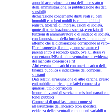
appositi accorgimenti a cura dell'interessato o
della amministrazione, la pubblicazione dei dati
sensibili)
dichiarazione concernente diritti reali su beni
immobili e su beni mobili iscritti in pubblici
registri, titolarità di imprese, azioni di società,
quote di partecipazione a società, esercizio di
funzioni di amministratore o di sindaco di società,
con l'apposizione della formula «sul mio onore
affermo che la dichiarazione corrisponde al vero»
[Per il soggetto, il coniuge non separato e i
parenti entro il secondo grado, ove gli stessi vi
consentano (NB: dando eventualmente evidenza
del mancato consenso) e rif
Altri eventuali incarichi con oneri a carico della
finanza pubblica e indicazione dei compensi
spettanti
Dati relativi all'assunzione di altre cariche, presso
enti pubblici o privati, e relativi compensi a
qualsiasi titolo corrisposti
Importi di viaggi di servizio e missioni pagati con
fondi pubblici
Compensi di qualsiasi natura connessi
all'assunzione dell'incarico (con specifica
evidenza delle eventuali componenti variabili o