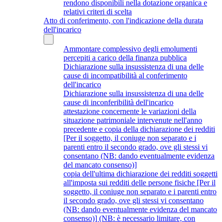
rendono disponibili nella dotazione organica e
relativi criteri di scelta
Atto di conferimento, con l'indicazione della durata
dell'incarico
Ammontare complessivo degli emolumenti
percepiti a carico della finanza pubblica
Dichiarazione sulla insussistenza di una delle
cause di incompatibilità al conferimento
dell'incarico
Dichiarazione sulla insussistenza di una delle
cause di inconferibilità dell'incarico
attestazione concernente le variazioni della
situazione patrimoniale intervenute nell'anno
precedente e copia della dichiarazione dei redditi
[Per il soggetto, il coniuge non separato e i
parenti entro il secondo grado, ove gli stessi vi
consentano (NB: dando eventualmente evidenza
del mancato consenso)]
copia dell'ultima dichiarazione dei redditi soggetti
all'imposta sui redditi delle persone fisiche [Per il
soggetto, il coniuge non separato e i parenti entro
il secondo grado, ove gli stessi vi consentano
(NB: dando eventualmente evidenza del mancato
consenso)] (NB: è necessario limitare, con