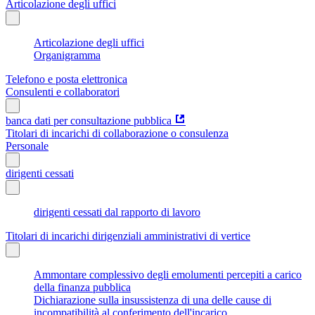
Articolazione degli uffici
Articolazione degli uffici
Organigramma
Telefono e posta elettronica
Consulenti e collaboratori
banca dati per consultazione pubblica
Titolari di incarichi di collaborazione o consulenza
Personale
dirigenti cessati
dirigenti cessati dal rapporto di lavoro
Titolari di incarichi dirigenziali amministrativi di vertice
Ammontare complessivo degli emolumenti percepiti a carico
della finanza pubblica
Dichiarazione sulla insussistenza di una delle cause di
incompatibilità al conferimento dell'incarico