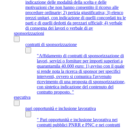
indicazione delle modalità della scelta e delle
motivazioni che non hanno consentito il ricorso alle
procedure ordinarie; 2) perizia giustificativa; 3) elenco
prezzi unitari, con indicazione di quelli concordati tra le
parti e di quelli dedotti da prezzari ufficiali; 4) verbale
di consegna dei lavori o verbale di av
sponsorizzazioni
contratti di sponsorizzazione
"Affidamento di contratti di sponsorizzazione di
lavori, servizi o forniture per importi superiori a
quarantamila 40.000 euro: 1) avviso con il quale
si rende nota la ricerca di sponsor per specifici
interventi, ovvero si comunica l'avvenuto
ricevimento di una proposta di sponsorizzazione,
con sintetica indicazione del contenuto del
contratto proposto. "
esecutiva
pari opportunità e inclusione lavorativa
" Pari opportunità e inclusione lavorativa nei
contratti pubblici PNRR e PNC e nei contratti