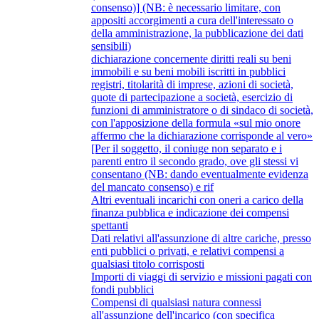
consenso)] (NB: è necessario limitare, con
appositi accorgimenti a cura dell'interessato o
della amministrazione, la pubblicazione dei dati
sensibili)
dichiarazione concernente diritti reali su beni
immobili e su beni mobili iscritti in pubblici
registri, titolarità di imprese, azioni di società,
quote di partecipazione a società, esercizio di
funzioni di amministratore o di sindaco di società,
con l'apposizione della formula «sul mio onore
affermo che la dichiarazione corrisponde al vero»
[Per il soggetto, il coniuge non separato e i
parenti entro il secondo grado, ove gli stessi vi
consentano (NB: dando eventualmente evidenza
del mancato consenso) e rif
Altri eventuali incarichi con oneri a carico della
finanza pubblica e indicazione dei compensi
spettanti
Dati relativi all'assunzione di altre cariche, presso
enti pubblici o privati, e relativi compensi a
qualsiasi titolo corrisposti
Importi di viaggi di servizio e missioni pagati con
fondi pubblici
Compensi di qualsiasi natura connessi
all'assunzione dell'incarico (con specifica