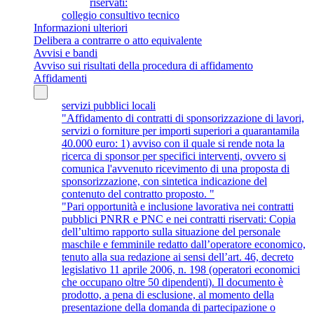
riservati:
collegio consultivo tecnico
Informazioni ulteriori
Delibera a contrarre o atto equivalente
Avvisi e bandi
Avviso sui risultati della procedura di affidamento
Affidamenti
servizi pubblici locali
"Affidamento di contratti di sponsorizzazione di lavori,
servizi o forniture per importi superiori a quarantamila
40.000 euro: 1) avviso con il quale si rende nota la
ricerca di sponsor per specifici interventi, ovvero si
comunica l'avvenuto ricevimento di una proposta di
sponsorizzazione, con sintetica indicazione del
contenuto del contratto proposto. "
"Pari opportunità e inclusione lavorativa nei contratti
pubblici PNRR e PNC e nei contratti riservati: Copia
dell’ultimo rapporto sulla situazione del personale
maschile e femminile redatto dall’operatore economico,
tenuto alla sua redazione ai sensi dell’art. 46, decreto
legislativo 11 aprile 2006, n. 198 (operatori economici
che occupano oltre 50 dipendenti). Il documento è
prodotto, a pena di esclusione, al momento della
presentazione della domanda di partecipazione o