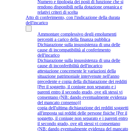
Numero e tipologia dei posti di funzione che si
rendono disponibili nella dotazione organica e
relativi criteri di scelta
Atto di conferimento, con l'indicazione della durata
dell'incarico
Ammontare complessivo degli emolumenti
percepiti a carico della finanza pubblica
Dichiarazione sulla insussistenza di una delle
cause di incompatibilità al conferimento
dell'incarico
Dichiarazione sulla insussistenza di una delle
cause di inconferibilità dell'incarico
attestazione concernente le variazioni della
situazione patrimoniale intervenute nell'anno
precedente e copia della dichiarazione dei redditi
[Per il soggetto, il coniuge non separato e i
parenti entro il secondo grado, ove gli stessi vi
consentano (NB: dando eventualmente evidenza
del mancato consenso)]
copia dell'ultima dichiarazione dei redditi soggetti
all'imposta sui redditi delle persone fisiche [Per il
soggetto, il coniuge non separato e i parenti entro
il secondo grado, ove gli stessi vi consentano
(NB: dando eventualmente evidenza del mancato