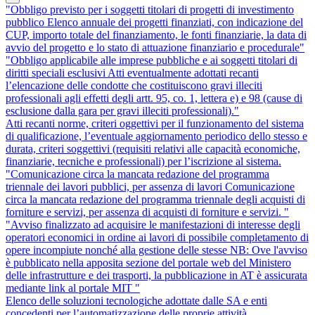
"Obbligo previsto per i soggetti titolari di progetti di investimento
pubblico Elenco annuale dei progetti finanziati, con indicazione del
CUP, importo totale del finanziamento, le fonti finanziarie, la data di
avvio del progetto e lo stato di attuazione finanziario e procedurale"
"Obbligo applicabile alle imprese pubbliche e ai soggetti titolari di
diritti speciali esclusivi Atti eventualmente adottati recanti
l’elencazione delle condotte che costituiscono gravi illeciti
professionali agli effetti degli artt. 95, co. 1, lettera e) e 98 (cause di
esclusione dalla gara per gravi illeciti professionali)."
Atti recanti norme, criteri oggettivi per il funzionamento del sistema
di qualificazione, l’eventuale aggiornamento periodico dello stesso e
durata, criteri soggettivi (requisiti relativi alle capacità economiche,
finanziarie, tecniche e professionali) per l’iscrizione al sistema.
"Comunicazione circa la mancata redazione del programma
triennale dei lavori pubblici, per assenza di lavori Comunicazione
circa la mancata redazione del programma triennale degli acquisti di
forniture e servizi, per assenza di acquisti di forniture e servizi. "
"Avviso finalizzato ad acquisire le manifestazioni di interesse degli
operatori economici in ordine ai lavori di possibile completamento di
opere incompiute nonché alla gestione delle stesse NB: Ove l'avviso
è pubblicato nella apposita sezione del portale web del Ministero
delle infrastrutture e dei trasporti, la pubblicazione in AT è assicurata
mediante link al portale MIT "
Elenco delle soluzioni tecnologiche adottate dalle SA e enti
concedenti per l’automatizzazione delle proprie attività.