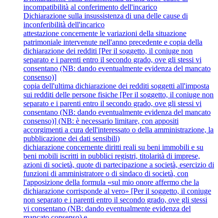
incompatibilità al conferimento dell'incarico
Dichiarazione sulla insussistenza di una delle cause di
inconferibilità dell'incarico
attestazione concernente le variazioni della situazione
patrimoniale intervenute nell'anno precedente e copia della
dichiarazione dei redditi [Per il soggetto, il coniuge non
separato e i parenti entro il secondo grado, ove gli stessi vi
consentano (NB: dando eventualmente evidenza del mancato
consenso)]
copia dell'ultima dichiarazione dei redditi soggetti all'imposta
sui redditi delle persone fisiche [Per il soggetto, il coniuge non
separato e i parenti entro il secondo grado, ove gli stessi vi
consentano (NB: dando eventualmente evidenza del mancato
consenso)] (NB: è necessario limitare, con appositi
accorgimenti a cura dell'interessato o della amministrazione, la
pubblicazione dei dati sensibili)
dichiarazione concernente diritti reali su beni immobili e su
beni mobili iscritti in pubblici registri, titolarità di imprese,
azioni di società, quote di partecipazione a società, esercizio di
funzioni di amministratore o di sindaco di società, con
l'apposizione della formula «sul mio onore affermo che la
dichiarazione corrisponde al vero» [Per il soggetto, il coniuge
non separato e i parenti entro il secondo grado, ove gli stessi
vi consentano (NB: dando eventualmente evidenza del
mancato consenso) e