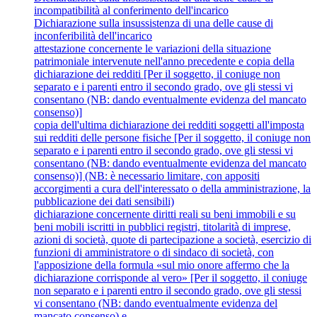
incompatibilità al conferimento dell'incarico
Dichiarazione sulla insussistenza di una delle cause di
inconferibilità dell'incarico
attestazione concernente le variazioni della situazione
patrimoniale intervenute nell'anno precedente e copia della
dichiarazione dei redditi [Per il soggetto, il coniuge non
separato e i parenti entro il secondo grado, ove gli stessi vi
consentano (NB: dando eventualmente evidenza del mancato
consenso)]
copia dell'ultima dichiarazione dei redditi soggetti all'imposta
sui redditi delle persone fisiche [Per il soggetto, il coniuge non
separato e i parenti entro il secondo grado, ove gli stessi vi
consentano (NB: dando eventualmente evidenza del mancato
consenso)] (NB: è necessario limitare, con appositi
accorgimenti a cura dell'interessato o della amministrazione, la
pubblicazione dei dati sensibili)
dichiarazione concernente diritti reali su beni immobili e su
beni mobili iscritti in pubblici registri, titolarità di imprese,
azioni di società, quote di partecipazione a società, esercizio di
funzioni di amministratore o di sindaco di società, con
l'apposizione della formula «sul mio onore affermo che la
dichiarazione corrisponde al vero» [Per il soggetto, il coniuge
non separato e i parenti entro il secondo grado, ove gli stessi
vi consentano (NB: dando eventualmente evidenza del
mancato consenso) e