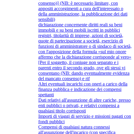
consenso)] (NB: è necessario limitare, con
appositi accorgimenti a cura dell'interessato o
della amministrazione, la pubblicazione dei dati
sensibili)
dichiarazione concernente diritti reali su beni
immobili e su beni mobili iscritti in pubblici
registri, titolarità di imprese, azioni di società,
quote di partecipazione a società, esercizio di
funzioni di amministratore o di sindaco di società,
con l'apposizione della formula «sul mio onore
affermo che la dichiarazione corrisponde al vero»
[Per il soggetto, il coniuge non separato e i
parenti entro il secondo grado, ove gli stessi vi
consentano (NB: dando eventualmente evidenza
del mancato consenso) e rif
Altri eventuali incarichi con oneri a carico della
finanza pubblica e indicazione dei compensi
spettanti
Dati relativi all'assunzione di altre cariche, presso
enti pubblici o privati, e relativi compensi a
qualsiasi titolo corrisposti
Importi di viaggi di servizio e missioni pagati con
fondi pubblici
Compensi di qualsiasi natura connessi
all'assunzione dell'incarico (con specifica