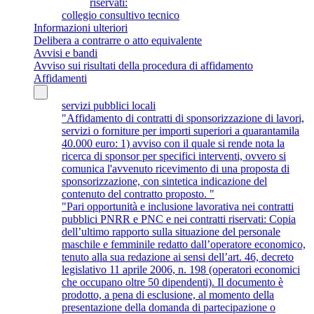
riservati:
collegio consultivo tecnico
Informazioni ulteriori
Delibera a contrarre o atto equivalente
Avvisi e bandi
Avviso sui risultati della procedura di affidamento
Affidamenti
servizi pubblici locali
"Affidamento di contratti di sponsorizzazione di lavori,
servizi o forniture per importi superiori a quarantamila
40.000 euro: 1) avviso con il quale si rende nota la
ricerca di sponsor per specifici interventi, ovvero si
comunica l'avvenuto ricevimento di una proposta di
sponsorizzazione, con sintetica indicazione del
contenuto del contratto proposto. "
"Pari opportunità e inclusione lavorativa nei contratti
pubblici PNRR e PNC e nei contratti riservati: Copia
dell’ultimo rapporto sulla situazione del personale
maschile e femminile redatto dall’operatore economico,
tenuto alla sua redazione ai sensi dell’art. 46, decreto
legislativo 11 aprile 2006, n. 198 (operatori economici
che occupano oltre 50 dipendenti). Il documento è
prodotto, a pena di esclusione, al momento della
presentazione della domanda di partecipazione o