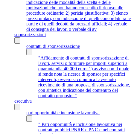
indicazione delle modalità della scelta e delle
motivazioni che non hanno consentito il ricorso alle
procedure ordinarie; 2) perizia giustificativa; 3) elenco
prezzi unitari, con indicazione di quelli concordati tra le
parti e di quelli dedotti da prezzari ufficiali; 4) verbale
di consegna dei lavori o verbale di av
sponsorizzazioni
contratti di sponsorizzazione
"Affidamento di contratti di sponsorizzazione di
lavori, servizi o forniture per importi superiori a
quarantamila 40.000 euro: 1) avviso con il quale
si rende nota la ricerca di sponsor per specifici
interventi, ovvero si comunica l'avvenuto
ricevimento di una proposta di sponsorizzazione,
con sintetica indicazione del contenuto del
contratto proposto. "
esecutiva
pari opportunità e inclusione lavorativa
" Pari opportunità e inclusione lavorativa nei
contratti pubblici PNRR e PNC e nei contratti