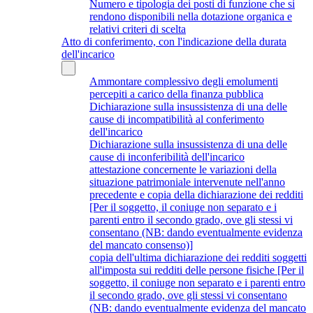
Numero e tipologia dei posti di funzione che si
rendono disponibili nella dotazione organica e
relativi criteri di scelta
Atto di conferimento, con l'indicazione della durata
dell'incarico
Ammontare complessivo degli emolumenti
percepiti a carico della finanza pubblica
Dichiarazione sulla insussistenza di una delle
cause di incompatibilità al conferimento
dell'incarico
Dichiarazione sulla insussistenza di una delle
cause di inconferibilità dell'incarico
attestazione concernente le variazioni della
situazione patrimoniale intervenute nell'anno
precedente e copia della dichiarazione dei redditi
[Per il soggetto, il coniuge non separato e i
parenti entro il secondo grado, ove gli stessi vi
consentano (NB: dando eventualmente evidenza
del mancato consenso)]
copia dell'ultima dichiarazione dei redditi soggetti
all'imposta sui redditi delle persone fisiche [Per il
soggetto, il coniuge non separato e i parenti entro
il secondo grado, ove gli stessi vi consentano
(NB: dando eventualmente evidenza del mancato