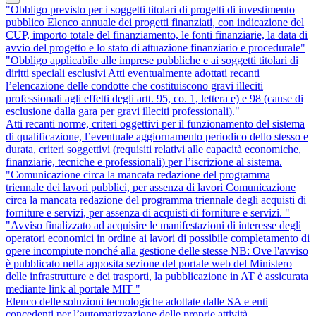
"Obbligo previsto per i soggetti titolari di progetti di investimento
pubblico Elenco annuale dei progetti finanziati, con indicazione del
CUP, importo totale del finanziamento, le fonti finanziarie, la data di
avvio del progetto e lo stato di attuazione finanziario e procedurale"
"Obbligo applicabile alle imprese pubbliche e ai soggetti titolari di
diritti speciali esclusivi Atti eventualmente adottati recanti
l’elencazione delle condotte che costituiscono gravi illeciti
professionali agli effetti degli artt. 95, co. 1, lettera e) e 98 (cause di
esclusione dalla gara per gravi illeciti professionali)."
Atti recanti norme, criteri oggettivi per il funzionamento del sistema
di qualificazione, l’eventuale aggiornamento periodico dello stesso e
durata, criteri soggettivi (requisiti relativi alle capacità economiche,
finanziarie, tecniche e professionali) per l’iscrizione al sistema.
"Comunicazione circa la mancata redazione del programma
triennale dei lavori pubblici, per assenza di lavori Comunicazione
circa la mancata redazione del programma triennale degli acquisti di
forniture e servizi, per assenza di acquisti di forniture e servizi. "
"Avviso finalizzato ad acquisire le manifestazioni di interesse degli
operatori economici in ordine ai lavori di possibile completamento di
opere incompiute nonché alla gestione delle stesse NB: Ove l'avviso
è pubblicato nella apposita sezione del portale web del Ministero
delle infrastrutture e dei trasporti, la pubblicazione in AT è assicurata
mediante link al portale MIT "
Elenco delle soluzioni tecnologiche adottate dalle SA e enti
concedenti per l’automatizzazione delle proprie attività.