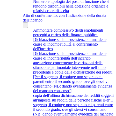
Numero e tipologia dei posti di funzione che si
rendono disponibili nella dotazione organica e
relativi criteri di scelta
Atto di conferimento, con l'indicazione della durata
dell'incarico
Ammontare complessivo degli emolumenti
percepiti a carico della finanza pubblica
Dichiarazione sulla insussistenza di una delle
cause di incompatibilità al conferimento
dell'incarico
Dichiarazione sulla insussistenza di una delle
cause di inconferibilità dell'incarico
attestazione concernente le variazioni della
situazione patrimoniale intervenute nell'anno
precedente e copia della dichiarazione dei redditi
[Per il soggetto, il coniuge non separato e i
parenti entro il secondo grado, ove gli stessi vi
consentano (NB: dando eventualmente evidenza
del mancato consenso)]
copia dell'ultima dichiarazione dei redditi soggetti
all'imposta sui redditi delle persone fisiche [Per il
soggetto, il coniuge non separato e i parenti entro
il secondo grado, ove gli stessi vi consentano
(NB: dando eventualmente evidenza del mancato