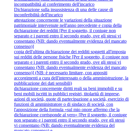
incompatibilità al conferimento dell'incarico
Dichiarazione sulla insussistenza di una delle cause di
inconferibilità dell'incarico
attestazione concernente le variazioni della situazione
patrimoniale intervenute nell'anno precedente e copia della
dichiarazione dei redditi [Per il soggetto, il coniuge non
separato e i parenti entro il secondo grado, ove gli stessi vi
consentano (NB: dando eventualmente evidenza del mancato
consenso)]
copia dell'ultima dichiarazione dei redditi soggetti all'imposta
sui redditi delle persone fisiche [Per il soggetto, il coniuge non
separato e i parenti entro il secondo grado, ove gli stessi vi
consentano (NB: dando eventualmente evidenza del mancato
consenso)] (NB: è necessario limitare, con appositi
accorgimenti a cura dell'interessato o della amministrazione, la
pubblicazione dei dati sensibili)
dichiarazione concernente diritti reali su beni immobili e su
beni mobili iscritti in pubblici registri, titolarità di imprese,
azioni di società, quote di partecipazione a società, esercizio di
funzioni di amministratore o di sindaco di società, con
l'apposizione della formula «sul mio onore affermo che la
dichiarazione corrisponde al vero» [Per il soggetto, il coniuge
non separato e i parenti entro il secondo grado, ove gli stessi
vi consentano (NB: dando eventualmente evidenza del
mancato consenso) e