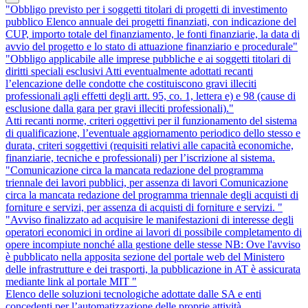
"Obbligo previsto per i soggetti titolari di progetti di investimento
pubblico Elenco annuale dei progetti finanziati, con indicazione del
CUP, importo totale del finanziamento, le fonti finanziarie, la data di
avvio del progetto e lo stato di attuazione finanziario e procedurale"
"Obbligo applicabile alle imprese pubbliche e ai soggetti titolari di
diritti speciali esclusivi Atti eventualmente adottati recanti
l’elencazione delle condotte che costituiscono gravi illeciti
professionali agli effetti degli artt. 95, co. 1, lettera e) e 98 (cause di
esclusione dalla gara per gravi illeciti professionali)."
Atti recanti norme, criteri oggettivi per il funzionamento del sistema
di qualificazione, l’eventuale aggiornamento periodico dello stesso e
durata, criteri soggettivi (requisiti relativi alle capacità economiche,
finanziarie, tecniche e professionali) per l’iscrizione al sistema.
"Comunicazione circa la mancata redazione del programma
triennale dei lavori pubblici, per assenza di lavori Comunicazione
circa la mancata redazione del programma triennale degli acquisti di
forniture e servizi, per assenza di acquisti di forniture e servizi. "
"Avviso finalizzato ad acquisire le manifestazioni di interesse degli
operatori economici in ordine ai lavori di possibile completamento di
opere incompiute nonché alla gestione delle stesse NB: Ove l'avviso
è pubblicato nella apposita sezione del portale web del Ministero
delle infrastrutture e dei trasporti, la pubblicazione in AT è assicurata
mediante link al portale MIT "
Elenco delle soluzioni tecnologiche adottate dalle SA e enti
concedenti per l’automatizzazione delle proprie attività.