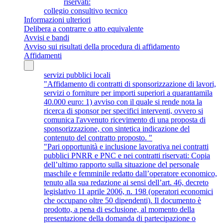
riservati:
collegio consultivo tecnico
Informazioni ulteriori
Delibera a contrarre o atto equivalente
Avvisi e bandi
Avviso sui risultati della procedura di affidamento
Affidamenti
servizi pubblici locali
"Affidamento di contratti di sponsorizzazione di lavori,
servizi o forniture per importi superiori a quarantamila
40.000 euro: 1) avviso con il quale si rende nota la
ricerca di sponsor per specifici interventi, ovvero si
comunica l'avvenuto ricevimento di una proposta di
sponsorizzazione, con sintetica indicazione del
contenuto del contratto proposto. "
"Pari opportunità e inclusione lavorativa nei contratti
pubblici PNRR e PNC e nei contratti riservati: Copia
dell’ultimo rapporto sulla situazione del personale
maschile e femminile redatto dall’operatore economico,
tenuto alla sua redazione ai sensi dell’art. 46, decreto
legislativo 11 aprile 2006, n. 198 (operatori economici
che occupano oltre 50 dipendenti). Il documento è
prodotto, a pena di esclusione, al momento della
presentazione della domanda di partecipazione o