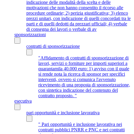
indicazione delle modalità della scelta e delle
motivazioni che non hanno consentito il ricorso alle
procedure ordinarie; 2) perizia giustificativa; 3) elenco
prezzi unitari, con indicazione di quelli concordati tra le
parti e di quelli dedotti da prezzari ufficiali; 4) verbale
di consegna dei lavori o verbale di av
sponsorizzazioni
contratti di sponsorizzazione
"Affidamento di contratti di sponsorizzazione di
lavori, servizi o forniture per importi superiori a
quarantamila 40.000 euro: 1) avviso con il quale
si rende nota la ricerca di sponsor per specifici
interventi, ovvero si comunica l'avvenuto
ricevimento di una proposta di sponsorizzazione,
con sintetica indicazione del contenuto del
contratto proposto. "
esecutiva
pari opportunità e inclusione lavorativa
" Pari opportunità e inclusione lavorativa nei
contratti pubblici PNRR e PNC e nei contratti