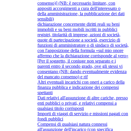
consenso)] (NB: è necessario limitare, con
appositi accorgimenti a cura dell'interessato o
della amministrazione, la pubblicazione dei dati
sensibili)
dichiarazione concernente diritti reali su beni
immobili e su beni mobili iscritti in pubblici
registri, titolarità di imprese, azioni di società,
quote di partecipazione a società, esercizio di
funzioni di amministratore o di sindaco di società,
con l'apposizione della formula «sul mio onore
affermo che la dichiarazione corrisponde al vero»
[Per il soggetto, il coniuge non separato e i
parenti entro il secondo grado, ove gli stessi vi
consentano (NB: dando eventualmente evidenza
del mancato consenso) e rif
Altri eventuali incarichi con oneri a carico della
finanza pubblica e indicazione dei compensi
spettanti
Dati relativi all'assunzione di altre cariche, presso
enti pubblici o privati, e relativi compensi a
qualsiasi titolo corrisposti
Importi di viaggi di servizio e missioni pagati con
fondi pubblici
Compensi di qualsiasi natura connessi
all'assunzione dell'incarico (con specifica