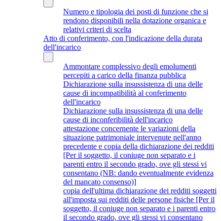
Numero e tipologia dei posti di funzione che si
rendono disponibili nella dotazione organica e
relativi criteri di scelta
Atto di conferimento, con l'indicazione della durata
dell'incarico
Ammontare complessivo degli emolumenti
percepiti a carico della finanza pubblica
Dichiarazione sulla insussistenza di una delle
cause di incompatibilità al conferimento
dell'incarico
Dichiarazione sulla insussistenza di una delle
cause di inconferibilità dell'incarico
attestazione concernente le variazioni della
situazione patrimoniale intervenute nell'anno
precedente e copia della dichiarazione dei redditi
[Per il soggetto, il coniuge non separato e i
parenti entro il secondo grado, ove gli stessi vi
consentano (NB: dando eventualmente evidenza
del mancato consenso)]
copia dell'ultima dichiarazione dei redditi soggetti
all'imposta sui redditi delle persone fisiche [Per il
soggetto, il coniuge non separato e i parenti entro
il secondo grado, ove gli stessi vi consentano