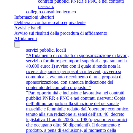
contratti pubblici PNRR e PNC e nei contratti
riservati:
collegio consultivo tecnico
Informazioni ulteriori
Delibera a contrarre o atto equivalente
Avvisi e bandi
Avviso sui risultati della procedura di affidamento
Affidamenti
servizi pubblici locali
"Affidamento di contratti di sponsorizzazione di lavori,
servizi o forniture per importi superiori a quarantamila
40.000 euro: 1) avviso con il quale si rende nota la
ricerca di sponsor per specifici interventi, ovvero si
comunica l'avvenuto ricevimento di una proposta di
sponsorizzazione, con sintetica indicazione del
contenuto del contratto proposto. "
"Pari opportunità e inclusione lavorativa nei contratti
pubblici PNRR e PNC e nei contratti riservati: Copia
dell’ultimo rapporto sulla situazione del personale
maschile e femminile redatto dall’operatore economico,
tenuto alla sua redazione ai sensi dell’art. 46, decreto
legislativo 11 aprile 2006, n. 198 (operatori economici
che occupano oltre 50 dipendenti). Il documento è
prodotto, a pena di esclusione, al momento della