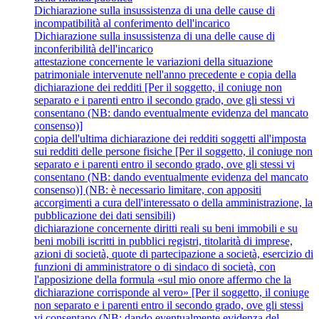
Dichiarazione sulla insussistenza di una delle cause di
incompatibilità al conferimento dell'incarico
Dichiarazione sulla insussistenza di una delle cause di
inconferibilità dell'incarico
attestazione concernente le variazioni della situazione
patrimoniale intervenute nell'anno precedente e copia della
dichiarazione dei redditi [Per il soggetto, il coniuge non
separato e i parenti entro il secondo grado, ove gli stessi vi
consentano (NB: dando eventualmente evidenza del mancato
consenso)]
copia dell'ultima dichiarazione dei redditi soggetti all'imposta
sui redditi delle persone fisiche [Per il soggetto, il coniuge non
separato e i parenti entro il secondo grado, ove gli stessi vi
consentano (NB: dando eventualmente evidenza del mancato
consenso)] (NB: è necessario limitare, con appositi
accorgimenti a cura dell'interessato o della amministrazione, la
pubblicazione dei dati sensibili)
dichiarazione concernente diritti reali su beni immobili e su
beni mobili iscritti in pubblici registri, titolarità di imprese,
azioni di società, quote di partecipazione a società, esercizio di
funzioni di amministratore o di sindaco di società, con
l'apposizione della formula «sul mio onore affermo che la
dichiarazione corrisponde al vero» [Per il soggetto, il coniuge
non separato e i parenti entro il secondo grado, ove gli stessi
vi consentano (NB: dando eventualmente evidenza del