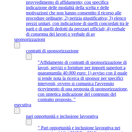
provvedimento di affidamento; con specifica
indicazione delle modalità della scelta e delle
motivazioni che non hanno consentito il ricorso alle
procedure ordinarie; 2) perizia giustificativa; 3) elenco
prezzi unitari, con indicazione di quelli concordati tra le
parti e di quelli dedotti da prezzari ufficiali; 4) verbale
di consegna dei lavori o verbale di av
sponsorizzazioni
contratti di sponsorizzazione
"Affidamento di contratti di sponsorizzazione di
lavori, servizi o forniture per importi superiori a
quarantamila 40.000 euro: 1) avviso con il quale
si rende nota la ricerca di sponsor per specifici
interventi, ovvero si comunica l'avvenuto
ricevimento di una proposta di sponsorizzazione,
con sintetica indicazione del contenuto del
contratto proposto. "
esecutiva
pari opportunità e inclusione lavorativa
" Pari opportunità e inclusione lavorativa nei