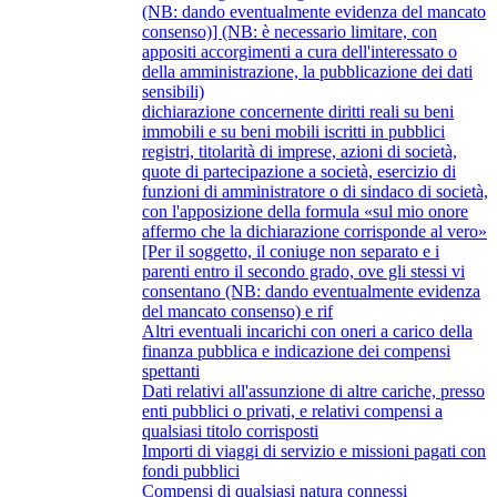
(NB: dando eventualmente evidenza del mancato
consenso)] (NB: è necessario limitare, con
appositi accorgimenti a cura dell'interessato o
della amministrazione, la pubblicazione dei dati
sensibili)
dichiarazione concernente diritti reali su beni
immobili e su beni mobili iscritti in pubblici
registri, titolarità di imprese, azioni di società,
quote di partecipazione a società, esercizio di
funzioni di amministratore o di sindaco di società,
con l'apposizione della formula «sul mio onore
affermo che la dichiarazione corrisponde al vero»
[Per il soggetto, il coniuge non separato e i
parenti entro il secondo grado, ove gli stessi vi
consentano (NB: dando eventualmente evidenza
del mancato consenso) e rif
Altri eventuali incarichi con oneri a carico della
finanza pubblica e indicazione dei compensi
spettanti
Dati relativi all'assunzione di altre cariche, presso
enti pubblici o privati, e relativi compensi a
qualsiasi titolo corrisposti
Importi di viaggi di servizio e missioni pagati con
fondi pubblici
Compensi di qualsiasi natura connessi