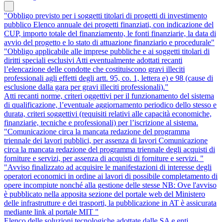
"Obbligo previsto per i soggetti titolari di progetti di investimento
pubblico Elenco annuale dei progetti finanziati, con indicazione del
CUP, importo totale del finanziamento, le fonti finanziarie, la data di
avvio del progetto e lo stato di attuazione finanziario e procedurale"
"Obbligo applicabile alle imprese pubbliche e ai soggetti titolari di
diritti speciali esclusivi Atti eventualmente adottati recanti
l’elencazione delle condotte che costituiscono gravi illeciti
professionali agli effetti degli artt. 95, co. 1, lettera e) e 98 (cause di
esclusione dalla gara per gravi illeciti professionali)."
Atti recanti norme, criteri oggettivi per il funzionamento del sistema
di qualificazione, l’eventuale aggiornamento periodico dello stesso e
durata, criteri soggettivi (requisiti relativi alle capacità economiche,
finanziarie, tecniche e professionali) per l’iscrizione al sistema.
"Comunicazione circa la mancata redazione del programma
triennale dei lavori pubblici, per assenza di lavori Comunicazione
circa la mancata redazione del programma triennale degli acquisti di
forniture e servizi, per assenza di acquisti di forniture e servizi. "
"Avviso finalizzato ad acquisire le manifestazioni di interesse degli
operatori economici in ordine ai lavori di possibile completamento di
opere incompiute nonché alla gestione delle stesse NB: Ove l'avviso
è pubblicato nella apposita sezione del portale web del Ministero
delle infrastrutture e dei trasporti, la pubblicazione in AT è assicurata
mediante link al portale MIT "
Elenco delle soluzioni tecnologiche adottate dalle SA e enti