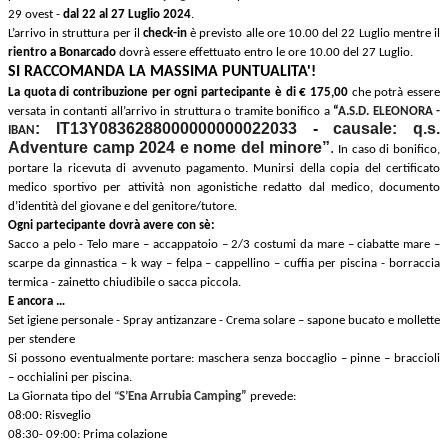
29 ovest -
dal 22 al 27 Luglio 2024
.
L’arrivo in struttura per il
check-in
è previsto alle ore 10.00 del 22 Luglio mentre il
rientro a Bonarcado
dovrà essere effettuato entro le ore 10.00 del 27 Luglio.
SI RACCOMANDA LA MASSIMA PUNTUALITA'!
La quota di contribuzione per ogni partecipante è di € 175,00
che potrà essere
versata in contanti all’arrivo in struttura o tramite bonifico a
“
A.S.D. ELEONORA -
: IT13Y0836288000000000022033
-
causale: q.s.
IBAN
Adventure camp 2024 e nome del minore”
.
In caso di bonifico,
portare la ricevuta di avvenuto pagamento.
Munirsi della copia del certificato
medico sportivo per attività non agonistiche redatto dal medico, documento
d’identità del giovane e del genitore/tutore.
Ogni partecipante dovrà avere con sè:
Sacco a pelo - Telo mare – accappatoio – 2/3 costumi da mare – ciabatte mare –
scarpe da ginnastica – k way – felpa – cappellino – cuffia per piscina -
borraccia
termica -
zainetto chiudibile o sacca piccola.
E ancora …
Set igiene personale -
Spray antizanzare - Crema solare – sapone bucato e mollette
per stendere
Si possono eventualmente portare: maschera senza boccaglio – pinne – braccioli
– occhialini per piscina.
La Giornata tipo del “
S’Ena Arrubia Camping”
prevede:
08:00: Risveglio
08:30- 09:00: Prima colazione