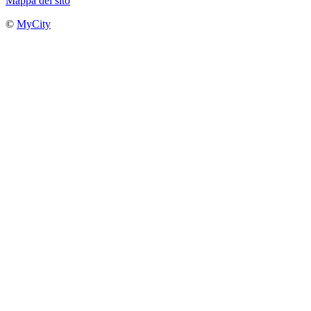
Mappa del sito
©
MyCity