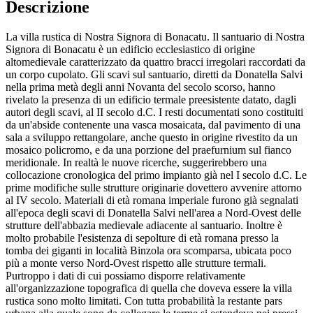
Descrizione
La villa rustica di Nostra Signora di Bonacatu. Il santuario di Nostra
Signora di Bonacatu è un edificio ecclesiastico di origine
altomedievale caratterizzato da quattro bracci irregolari raccordati da
un corpo cupolato. Gli scavi sul santuario, diretti da Donatella Salvi
nella prima metà degli anni Novanta del secolo scorso, hanno
rivelato la presenza di un edificio termale preesistente datato, dagli
autori degli scavi, al II secolo d.C. I resti documentati sono costituiti
da un'abside contenente una vasca mosaicata, dal pavimento di una
sala a sviluppo rettangolare, anche questo in origine rivestito da un
mosaico policromo, e da una porzione del praefurnium sul fianco
meridionale. In realtà le nuove ricerche, suggerirebbero una
collocazione cronologica del primo impianto già nel I secolo d.C. Le
prime modifiche sulle strutture originarie dovettero avvenire attorno
al IV secolo. Materiali di età romana imperiale furono già segnalati
all'epoca degli scavi di Donatella Salvi nell'area a Nord-Ovest delle
strutture dell'abbazia medievale adiacente al santuario. Inoltre è
molto probabile l'esistenza di sepolture di età romana presso la
tomba dei giganti in località Binzola ora scomparsa, ubicata poco
più a monte verso Nord-Ovest rispetto alle strutture termali.
Purtroppo i dati di cui possiamo disporre relativamente
all'organizzazione topografica di quella che doveva essere la villa
rustica sono molto limitati. Con tutta probabilità la restante pars