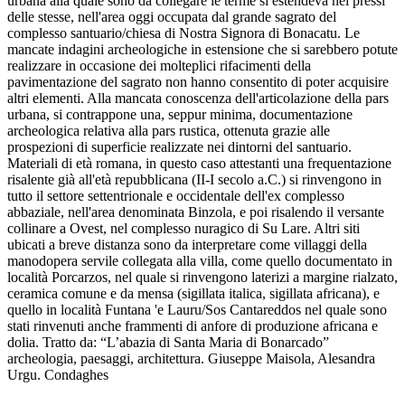
urbana alla quale sono da collegare le terme si estendeva nei pressi
delle stesse, nell'area oggi occupata dal grande sagrato del
complesso santuario/chiesa di Nostra Signora di Bonacatu. Le
mancate indagini archeologiche in estensione che si sarebbero potute
realizzare in occasione dei molteplici rifacimenti della
pavimentazione del sagrato non hanno consentito di poter acquisire
altri elementi. Alla mancata conoscenza dell'articolazione della pars
urbana, si contrappone una, seppur minima, documentazione
archeologica relativa alla pars rustica, ottenuta grazie alle
prospezioni di superficie realizzate nei dintorni del santuario.
Materiali di età romana, in questo caso attestanti una frequentazione
risalente già all'età repubblicana (II-I secolo a.C.) si rinvengono in
tutto il settore settentrionale e occidentale dell'ex complesso
abbaziale, nell'area denominata Binzola, e poi risalendo il versante
collinare a Ovest, nel complesso nuragico di Su Lare. Altri siti
ubicati a breve distanza sono da interpretare come villaggi della
manodopera servile collegata alla villa, come quello documentato in
località Porcarzos, nel quale si rinvengono laterizi a margine rialzato,
ceramica comune e da mensa (sigillata italica, sigillata africana), e
quello in località Funtana 'e Lauru/Sos Cantareddos nel quale sono
stati rinvenuti anche frammenti di anfore di produzione africana e
dolia. Tratto da: “L’abazia di Santa Maria di Bonarcado”
archeologia, paesaggi, architettura. Giuseppe Maisola, Alesandra
Urgu. Condaghes